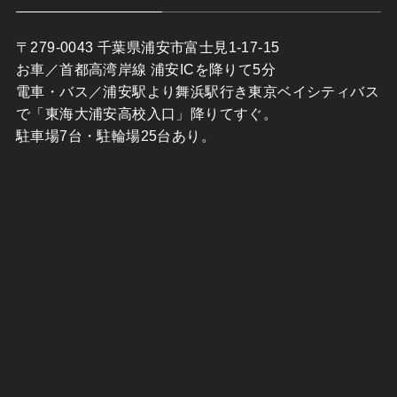
〒279-0043 千葉県浦安市富士見1-17-15
お車／首都高湾岸線 浦安ICを降りて5分
電車・バス／浦安駅より舞浜駅行き東京ベイシティバス
で「東海大浦安高校入口」降りてすぐ。
駐車場7台・駐輪場25台あり。