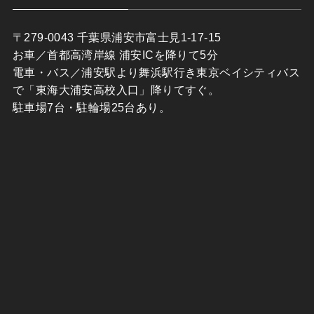
〒279-0043 千葉県浦安市富士見1-17-15
お車／首都高湾岸線 浦安ICを降りて5分
電車・バス／浦安駅より舞浜駅行き東京ベイシティバス
で「東海大浦安高校入口」降りてすぐ。
駐車場7台・駐輪場25台あり。