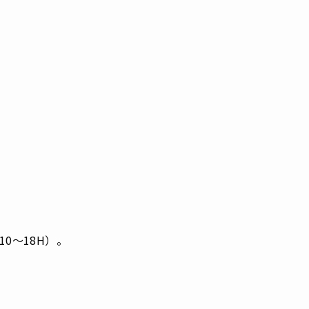
0〜18H）。