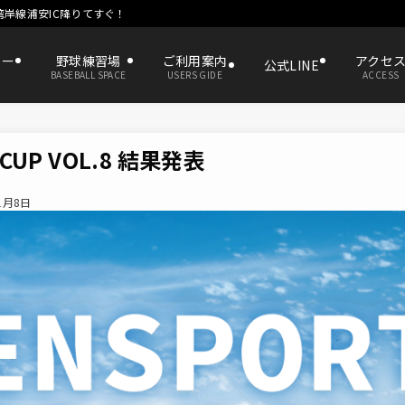
湾岸線浦安IC降りてすぐ！
ター
野球練習場
ご利用案内
アクセ
公式LINE
BASEBALL SPACE
USERS GIDE
ACCESS
 CUP VOL.8 結果発表
1月8日