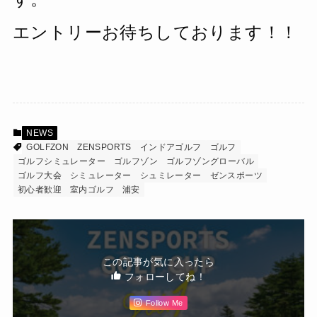
エントリーお待ちしております！！
NEWS
GOLFZON
ZENSPORTS
インドアゴルフ
ゴルフ
ゴルフシミュレーター
ゴルフゾン
ゴルフゾングローバル
ゴルフ大会
シミュレーター
シュミレーター
ゼンスポーツ
初心者歓迎
室内ゴルフ
浦安
この記事が気に入ったら
フォローしてね！
Follow Me