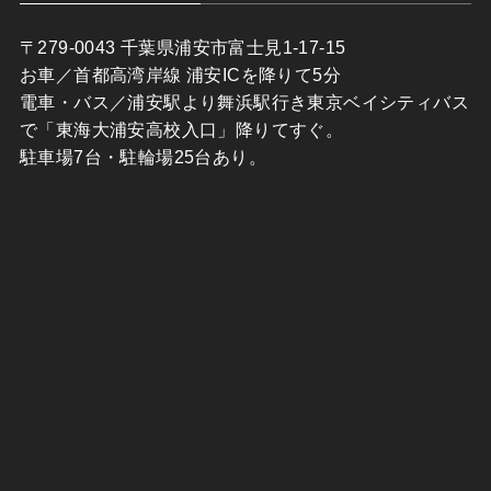
〒279-0043 千葉県浦安市富士見1-17-15
お車／首都高湾岸線 浦安ICを降りて5分
電車・バス／浦安駅より舞浜駅行き東京ベイシティバス
で「東海大浦安高校入口」降りてすぐ。
駐車場7台・駐輪場25台あり。