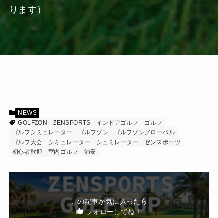
ります）
NEWS
GOLFZON
ZENSPORTS
インドアゴルフ
ゴルフ
ゴルフシミュレーター
ゴルフゾン
ゴルフゾングローバル
ゴルフ大会
シミュレーター
シュミレーター
ゼンスポーツ
初心者歓迎
室内ゴルフ
浦安
この記事が気に入ったら
フォローしてね！