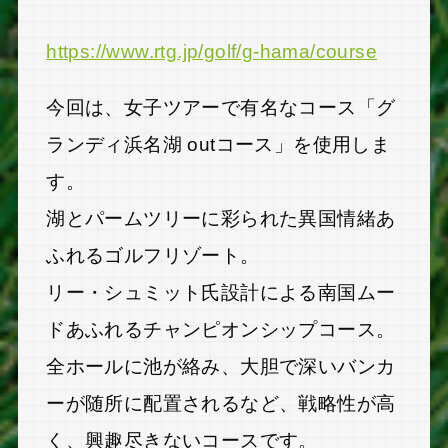
https://www.rtg.jp/golf/g-hama/course
今回は、女子ツアーで有名なコース「グ
ランディ浜名湖 outコース」を使用しま
す。
湖とパームツリーに彩られた異国情緒あ
ふれるゴルフリゾート。
リー・シュミット氏設計による南国ムー
ドあふれるチャンピオンシップコース。
全ホールに池が絡み、大胆で深いバンカ
ーが随所に配置されるなど、戦略性が高
く、興趣尽きないコースです。