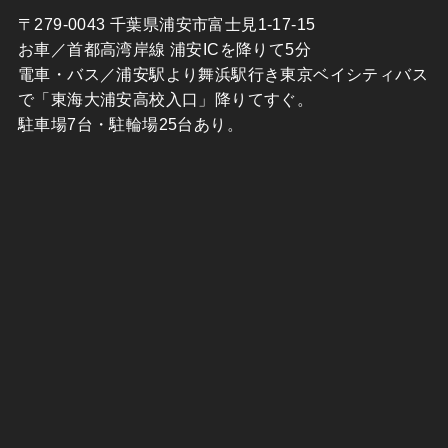
〒279-0043 千葉県浦安市富士見1-17-15
お車／首都高湾岸線 浦安ICを降りて5分
電車・バス／浦安駅より舞浜駅行き東京ベイシティバス
で「東海大浦安高校入口」降りてすぐ。
駐車場7台・駐輪場25台あり。