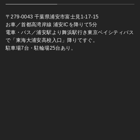
〒279-0043 千葉県浦安市富士見1-17-15
お車／首都高湾岸線 浦安ICを降りて5分
電車・バス／浦安駅より舞浜駅行き東京ベイシティバス
で「東海大浦安高校入口」降りてすぐ。
駐車場7台・駐輪場25台あり。