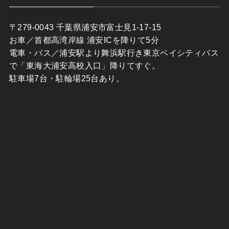
〒279-0043 千葉県浦安市富士見1-17-15
お車／首都高湾岸線 浦安ICを降りて5分
電車・バス／浦安駅より舞浜駅行き東京ベイシティバス
で「東海大浦安高校入口」降りてすぐ。
駐車場7台・駐輪場25台あり。