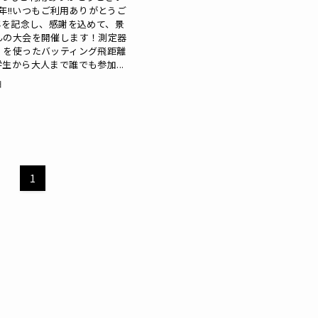
周年!!いつもご利用ありがとうご
年を記念し、感謝を込めて、景
んの大会を開催します！測定器
」を使ったバッティング飛距離
生から大人まで誰でも参加...
日
1