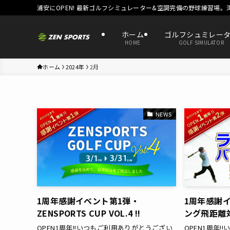
浦安にOPEN! 最新ゴルフシミュレーター&空調完備の野球練習場。
ホーム
ゴルフシュミレー
HOME
GOLF SIMULATOR
ホーム
2024年
2月
NEWS
1周年感謝イベント第1弾・
1周年感謝
ZENSPORTS CUP VOL.4 !!
ング飛距離
OPEN1周年!!いつもご利用ありがとうござい
OPEN1周年