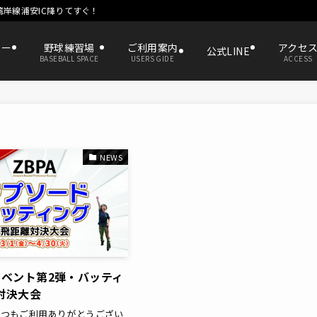
湾岸線浦安IC降りてすぐ！
ター
野球練習場
ご利用案内
アクセ
公式LINE
BASEBALL SPACE
USERS GIDE
ACCESS
NEWS
イベント第2弾・バッティ
対決大会
!!いつもご利用ありがとうござい