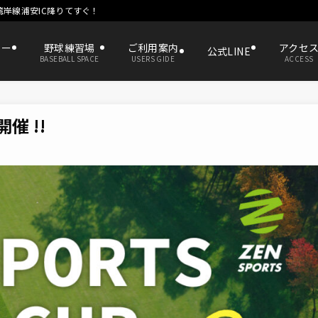
湾岸線浦安IC降りてすぐ！
ター
野球練習場
ご利用案内
アクセ
公式LINE
BASEBALL SPACE
USERS GIDE
ACCESS
開催 !!