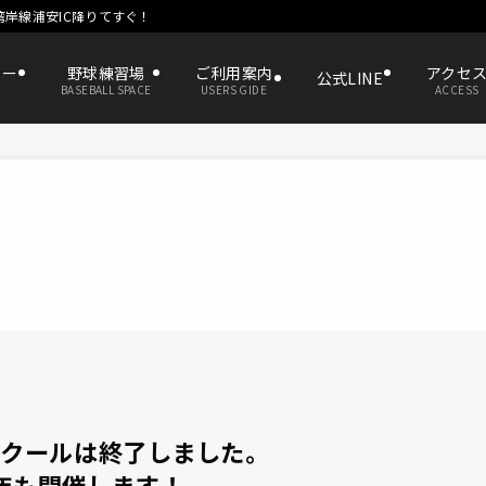
湾岸線浦安IC降りてすぐ！
ター
野球練習場
ご利用案内
アクセ
公式LINE
BASEBALL SPACE
USERS GIDE
ACCESS
スクールは終了しました。
年も開催します！